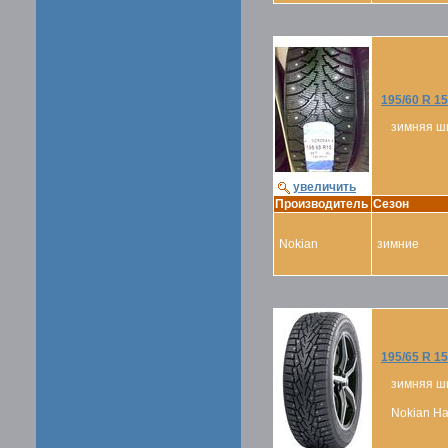
195/60 R 1
зимняя ш
увеличить
Производитель
Сезон
Nokian
зимние
195/65 R 15
зимняя ш
Nokian Hak