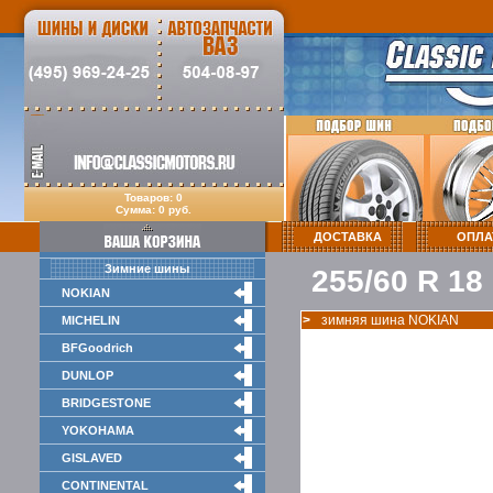
Товаров: 0
Сумма: 0 руб.
ДОСТАВКА
ОПЛА
Зимние шины
255/60 R 18
NOKIAN
>
зимняя шина NOKIAN
MICHELIN
BFGoodrich
DUNLOP
BRIDGESTONE
YOKOHAMA
GISLAVED
CONTINENTAL