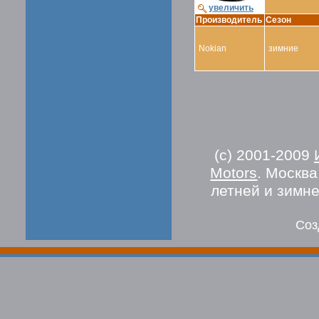
увеличить
Производитель
Сезон
Nokian
зимние
(c) 2001-2009
Motors
. Москв
летней и зимн
Соз