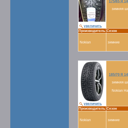
175/65 R 1
зимняя ш
увеличить
Производитель
Сезон
Nokian
зимние
185/70 R 14
зимняя ш
Nokian Hak
увеличить
Производитель
Сезон
Nokian
зимние