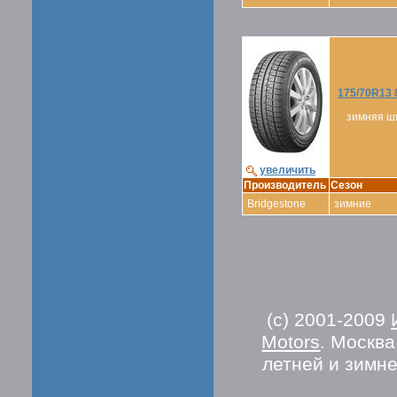
175/70R13 
зимняя ш
увеличить
Производитель
Сезон
Bridgestone
зимние
(c) 2001-2009
Motors
. Москв
летней и зимн