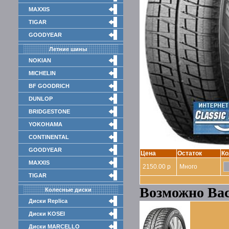
MAXXIS
TIGAR
GOODYEAR
Летние шины
NOKIAN
MICHELIN
BF GOODRICH
DUNLOP
BRIDGESTONE
YOKOHAMA
CONTINENTAL
GOODYEAR
Цена
Остаток
Ко
MAXXIS
2150.00 р
Много
TIGAR
Возможно Вас
Колесные диски
Диски Replica
Диски KOSEI
Диски MARCELLO