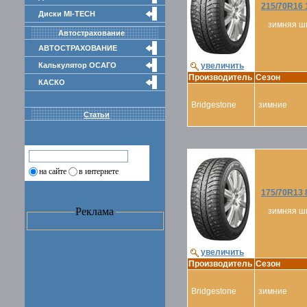
215/70R16 
Диски MI-TECH
зимняя ш
Автострахование
АВТОСТРАХОВАНИЕ
Калькулятор ОСАГО
увеличить
Производитель
Сезон
КАСКО
Bridgestone
зимние
Статьи
на сайте
в интернете
175/70R13 8
Реклама
зимняя ш
увеличить
Производитель
Сезон
Bridgestone
зимние