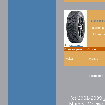
195/60 R 15
зимняя ш
Nokian Hak
увеличить
Производитель
Сезон
Nokian
зимние
[ To begin ]
(c) 2001-2009
Motors
. Москв