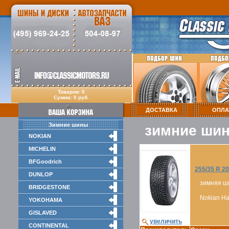
Товаров: 0
Сумма: 0 руб.
ДОСТАВКА
ОПЛА
Зимние шины
зимние шин
NOKIAN
MICHELIN
BFGoodrich
255/35 R 20
DUNLOP
зимняя ш
BRIDGESTONE
Nokian Hak
YOKOHAMA
GISLAVED
увеличить
CONTINENTAL