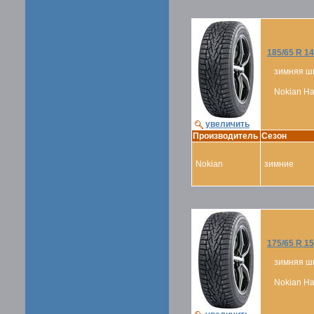
185/65 R 14
зимняя ш
Nokian Hak
увеличить
Производитель
Сезон
Nokian
зимние
175/65 R 15
зимняя ш
Nokian Hak