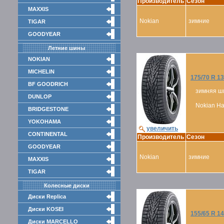
Производитель
Сезон
MAXXIS
Nokian
зимние
TIGAR
GOODYEAR
Летние шины
NOKIAN
MICHELIN
175/70 R 13
BF GOODRICH
зимняя ш
DUNLOP
Nokian Hak
BRIDGESTONE
YOKOHAMA
увеличить
CONTINENTAL
Производитель
Сезон
GOODYEAR
Nokian
зимние
MAXXIS
TIGAR
Колесные диски
Диски Replica
Диски KOSEI
155/65 R 14
Диски MARCELLO