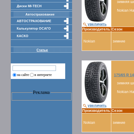
зимняя ш
Диски MI-TECH
Nokian Hak
Автострахование
АВТОСТРАХОВАНИЕ
увеличить
Калькулятор ОСАГО
Производитель
Сезон
КАСКО
Nokian
зимние
Статьи
на сайте
в интернете
175/65 R 14
зимняя ш
Реклама
Nokian Hak
увеличить
Производитель
Сезон
Nokian
зимние